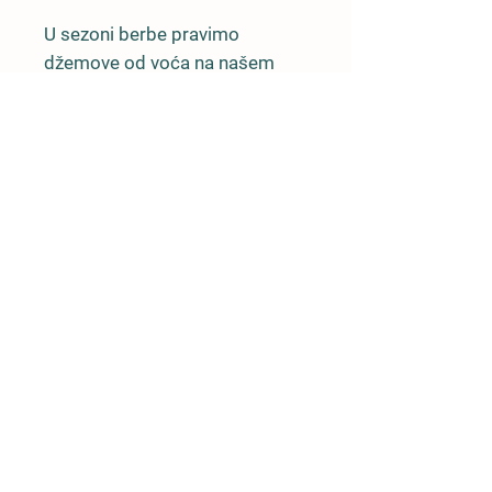
U sezoni berbe pravimo
džemove od voća na našem
imanju. Obično imamo breskvu,
krušku i jabuku. Obično volimo
da u naše džemove dodamo
malo bazge, mente ili druge
delicije, pa se obavezno
raspitajte da vidite šta imamo
na zalihama!
Ostale ograničene
količine!
Imamo beskontaktni sistem prilikom
preuzimanja vaših poljoprivrednih
proizvoda kako bismo zaštitili jedni
druge tokom pandemije.