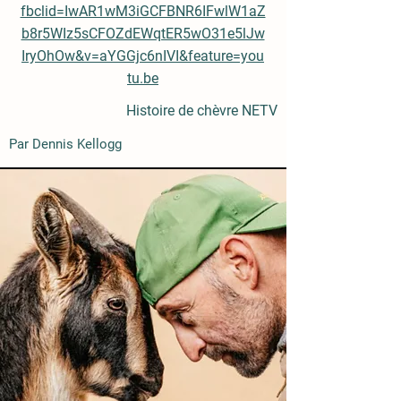
fbclid=IwAR1wM3iGCFBNR6IFwlW1aZ
b8r5WIz5sCFOZdEWqtER5wO31e5lJw
IryOhOw&v=aYGGjc6nIVI&feature=you
tu.be
Histoire de chèvre NETV
Par Dennis Kellogg