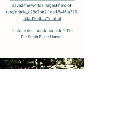
saved-the-worlds-largest-herd-of-
rare/article_c28e7ba2-1ded-54f6-a310-
53ad1d4bc71d.html
Histoire des inondations de 2019
Par Sarah Baker Hansen