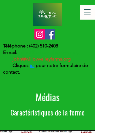
Téléphone :
(402) 510-2408
E-mail:
chad@willowvalleyfarms.org
john@willowvalleyfarms.org
Cliquez
ici
pour notre formulaire de
contact.
Médias
Caractéristiques de la ferme