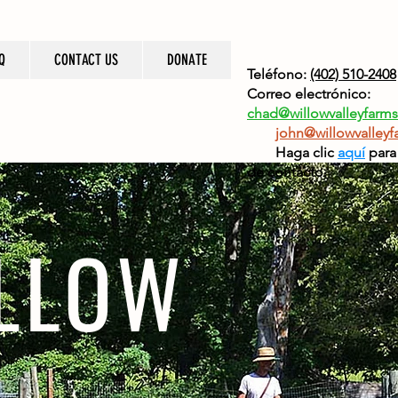
Q
CONTACT US
DONATE
Teléfono:
(402) 510-2408
Correo electrónico:
chad@willowvalleyfarms
john@willowvalleyf
Haga clic
aquí
para
de contacto.
ILLOW