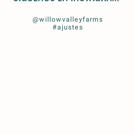
@willowvalleyfarms
#ajustes