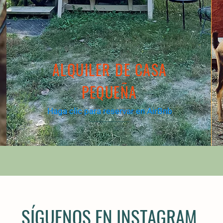
ALQUILER DE CASA
PEQUEÑA
Haga clic para reservar en AirBnb
SÍGUENOS EN INSTAGRAM